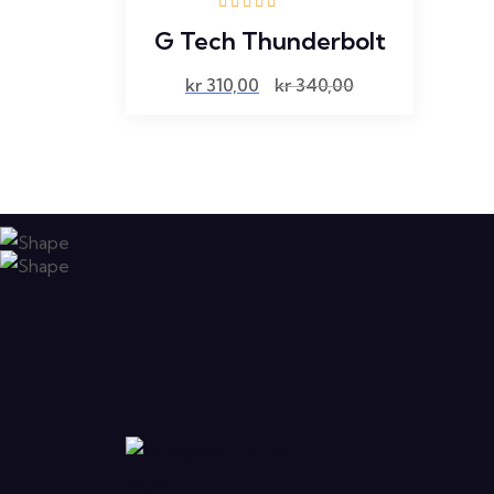
Vurdert
5.00
G Tech Thunderbolt
av 5
kr
310,00
kr
340,00