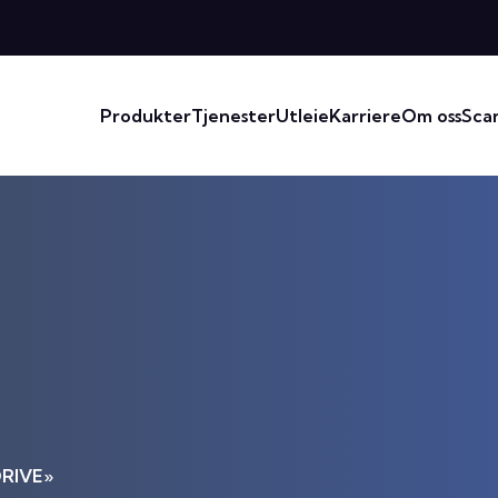
Produkter
Tjenester
Utleie
Karriere
Om oss
Sca
RIVE»